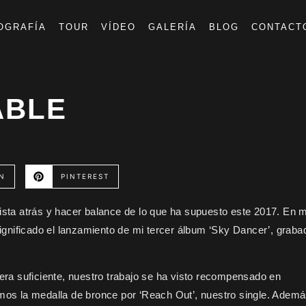
OGRAFÍA
TOUR
VÍDEO
GALERÍA
BLOG
CONTACT
ABLE
N
PINTEREST
vista atrás y hacer balance de lo que ha supuesto este 2017. En m
gnificado el lanzamiento de mi tercer álbum ‘Sky Dancer’, graba
ra suficiente, nuestro trabajo se ha visto recompensado en
imos la medalla de bronce por ‘Reach Out’, nuestro single. Ademá