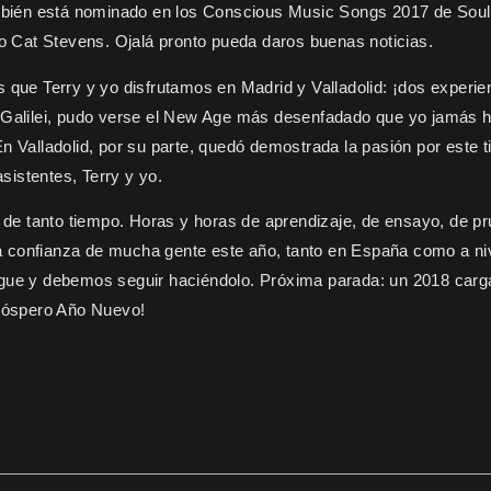
mbién está nominado en los
Conscious Music Songs 2017 de Soul
y o Cat Stevens. Ojalá pronto pueda daros buenas noticias.
s que Terry y yo disfrutamos en Madrid y Valladolid: ¡dos experie
eo Galilei, pudo verse el New Age más desenfadado que yo jamás 
n Valladolid, por su parte, quedó demostrada la pasión por este t
sistentes, Terry y yo.
jo de tanto tiempo. Horas y horas de aprendizaje, de ensayo, de p
a confianza de mucha gente este año, tanto en España como a ni
sigue y debemos seguir haciéndolo. Próxima parada: un 2018 car
róspero Año Nuevo!