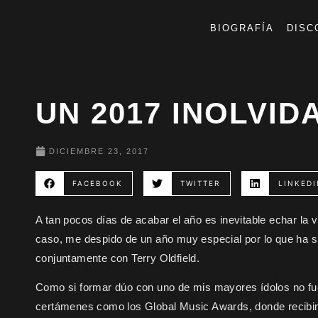
BIOGRAFÍA
DISC
UN 2017 INOLVID
DICIEMBRE 23, 2017
FACEBOOK
TWITTER
LINKEDI
A tan pocos días de acabar el año es inevitable echar la 
caso, me despido de un año muy especial por lo que ha si
conjuntamente con
Terry Oldfield
.
Como si formar dúo con uno de mis mayores ídolos no fue
certámenes como los
Global Music Awards
, donde recib