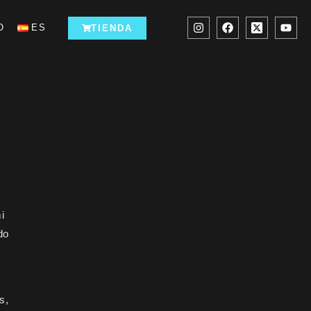
O
ES
TIENDA
i
do
s,