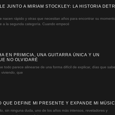
LE JUNTO A MIRIAM STOCKLEY: LA HISTORIA DET
e nacen rápido y otras que necesitan años para encontrar su momento
 a la segunda categoría. Cuando empecé
A EN PRIMICIA, UNA GUITARRA ÚNICA Y UN
UE NO OLVIDARÉ
e todo parece alinearse de una forma difícil de explicar, días que sabe
s viviendo, que
ÑO QUE DEFINE MI PRESENTE Y EXPANDE MI MÚSI
do, sin ninguna duda, uno de los años más intensos, reveladores y