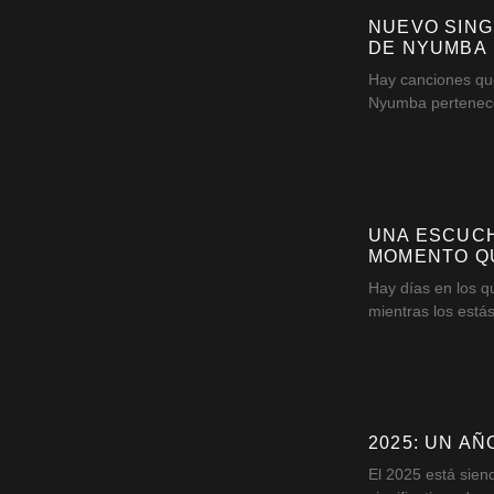
NUEVO SING
DE NYUMBA
Hay canciones qu
Nyumba pertenece
UNA ESCUCH
MOMENTO Q
Hay días en los qu
mientras los está
2025: UN A
El 2025 está sien