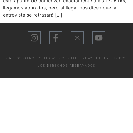
está apunto de comenzar, exactamente a las 13:15 hrs,
llegamos apurados, pero al llegar nos dicen que la
entrevista se retrasará […]
CARLOS GARO • SITIO WEB OFICIAL •
NEWSLETTER
• TODOS
LOS DERECHOS RESERVADOS