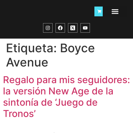
Etiqueta:
Boyce
Avenue
Regalo para mis seguidores:
la versión New Age de la
sintonía de ‘Juego de
Tronos’